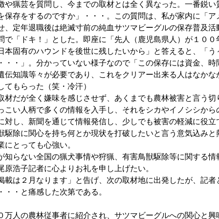
徴や猟芸を質問し、今までの取材とは全く異なった。一番鋭い
を保存をするのですか」・・・。この質問は、私が家内に「ア
せ、定年退職後は絶滅寸前の純血サツマビーグルの保存普及活
問で「ドキ！」とした。即座に「先人（鹿児島県人）が１００
日本固有のハウンドを後世に残したいから」と答えると、「う
・・・」。分かっていない様子なので「この保存には資金、時
遺伝知識等々が必要であり、これをクリアー出来る人はなかな
してもらった（笑・冷汗）
取材だが全く嫌味を感じさせず、あくまでも農林被害と言う切
っこい人柄で多くの情報を入手し、それをシカやイノシシから
に対し、新聞を通じて情報発信し、少しでも被害の軽減に役立
獣駆除に関心を持ち何とか現状を打破したいと言う意気込みと
業にとっても心強い。
が知らない全国の猟犬事情や狩猟、有害鳥獣駆除等に関する情
尾原浩子記者に心よりお礼を申し上げたい。
掲載は２月なります」と告げ、次の取材地に出発したが、記者
・・・と痛感した次第である。
０万人の農林従事者に紹介され、サツマビーグルへの関心と興