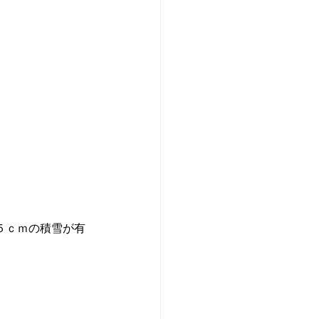
５ｃｍの積雪が有