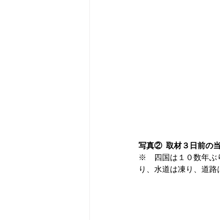
写真②  取材３日前
※　四国は１０数年ぶ
り、水道は凍り、道路