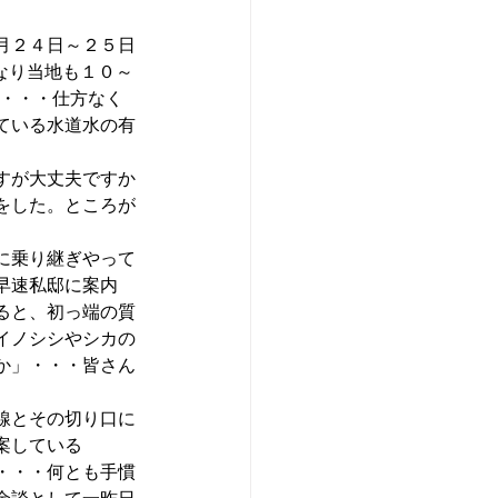
月２４日～２５日
なり当地も１０～
い・・・仕方なく
ている水道水の有
すが大丈夫ですか
をした。ところが
に乗り継ぎやって
早速私邸に案内
ると、初っ端の質
イノシシやシカの
か」・・・皆さん
線とその切り口に
案している
・・・何とも手慣