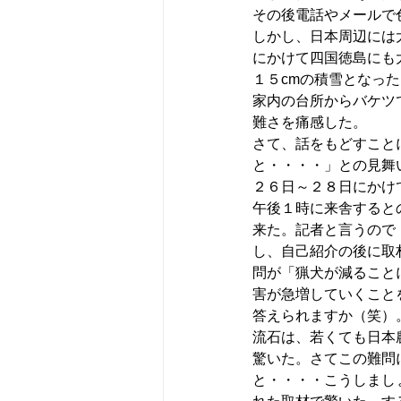
その後電話やメールで
しかし、日本周辺には
にかけて四国徳島にも
１５cmの積雪となっ
家内の台所からバケツ
難さを痛感した。
さて、話をもどすこと
と・・・・」との見舞
２６日～２８日にかけ
午後１時に来舎すると
来た。記者と言うので
し、自己紹介の後に取
問が「猟犬が減ること
害が急増していくこと
答えられますか（笑）
流石は、若くても日本
驚いた。さてこの難問
と・・・・こうしまし