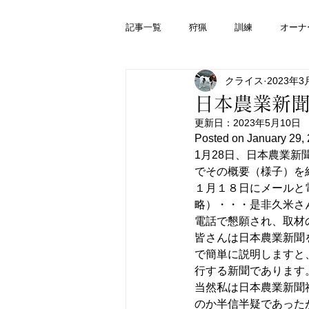
記事一覧
狩猟
訓練
オーナ
クライス
2023年3
日本農業新
更新日：
2023年5月10日
Posted on January 29, 
1月28日、日本農業
でその概要（様子）を
１月１８日にメールと
略）・・・是非久米さ
電話で懇願され、取材
皆さんは日本農業新聞
で簡単に説明しますと
行する新聞であります
当然私は日本農業新聞
のか半信半疑であった