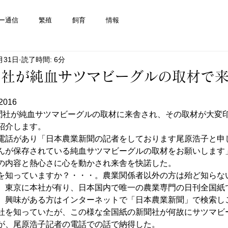
ー通信
繁殖
飼育
情報
月31日
読了時間: 6分
聞社が純血サツマビーグルの取材で
2016 
新聞社が純血サツマビーグルの取材に来舎され、その取材が大変
紹介します。
電話があり「日本農業新聞の記者をしております尾原浩子と申
んが保存されている純血サツマビーグルの取材をお願いします
の内容と熱心さに心を動かされ来舎を快諾した。
を知っていますか？・・・。農業関係者以外の方は殆ど知らな
、東京に本社が有り、日本国内で唯一の農業専門の日刊全国紙
。興味がある方はインターネットで「日本農業新聞」で検索し
社を知っていたが、この様な全国紙の新聞社が何故にサツマビ
が、尾原浩子記者の電話での話で納得した。