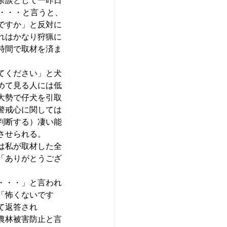
余談として一昨日
！・・・と言うと、
ですか」と反対に
れはかなり狩猟に
時間で取材を済ま
てください」と犬
めて見る人には低
大勢で仔犬を引取
警戒心に関しては
判断する）凄い能
させられる。
は私が取材した全
「ありがとうござ
・・・」と言われ
「怖くないです
て返答され
農林被害防止と言