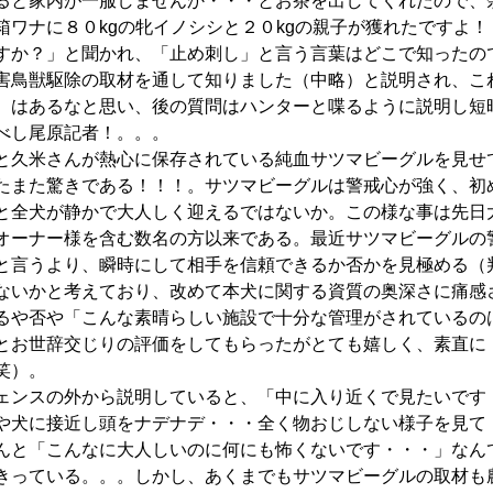
ると家内が一服しませんか・・・とお茶を出してくれたので、
箱ワナに８０kgの牝イノシシと２０kgの親子が獲れたですよ
すか？」と聞かれ、「止め刺し」と言う言葉はどこで知ったの
害鳥獣駆除の取材を通して知りました（中略）と説明され、こ
）はあるなと思い、後の質問はハンターと喋るように説明し短
べし尾原記者！。。。
と久米さんが熱心に保存されている純血サツマビーグルを見せ
たまた驚きである！！！。サツマビーグルは警戒心が強く、初
と全犬が静かで大人しく迎えるではないか。この様な事は先日
オーナー様を含む数名の方以来である。最近サツマビーグルの
と言うより、瞬時にして相手を信頼できるか否かを見極める（
ないかと考えており、改めて本犬に関する資質の奥深さに痛感
るや否や「こんな素晴らしい施設で十分な管理がされているの
とお世辞交じりの評価をしてもらったがとても嬉しく、素直に
笑）。
ェンスの外から説明していると、「中に入り近くで見たいです
や犬に接近し頭をナデナデ・・・全く物おじしない様子を見て
んと「こんなに大人しいのに何にも怖くないです・・・」なん
きっている。。。しかし、あくまでもサツマビーグルの取材も