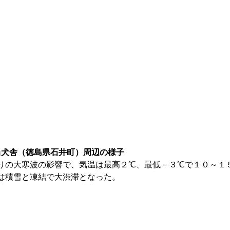
の当犬舎（徳島県石井町）周辺の様子
りの大寒波の影響で、気温は最高２℃、最低－３℃で１０～１
は積雪と凍結で大渋滞となった。