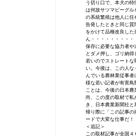
う切り口で、本犬の特
は何故サツマビーグル
の系統繁殖は他人に任
告発したときと同じ質
をかけて品種改良した
ん・・・・・・・・・
保存に必要な協力者や
とダメ押し、ゴリ納得
若いのでストレートな
い。今後は、この人な
んでいる農林業従事者
様な若い記者が有害鳥
ことは、今後の日本農
尚、この度の取材で私
き、日本農業新聞社と
帰り際に「この記事の
ードで大変な仕事だ！
＜追記＞
この取材記事が全国４