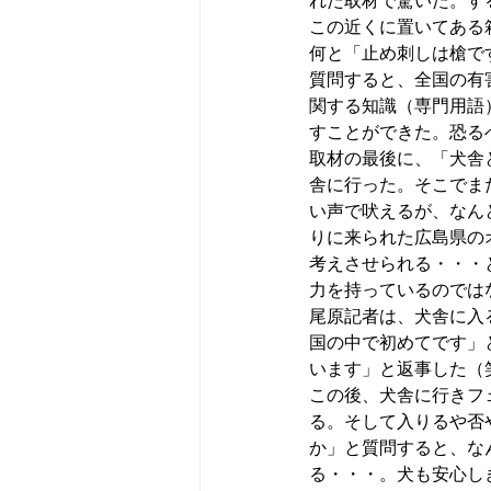
れた取材で驚いた。す
この近くに置いてある
何と「止め刺しは槍で
質問すると、全国の有
関する知識（専門用語
すことができた。恐る
取材の最後に、「犬舎
舎に行った。そこでま
い声で吠えるが、なん
りに来られた広島県の
考えさせられる・・・
力を持っているのでは
尾原記者は、犬舎に入
国の中で初めてです」
います」と返事した（
この後、犬舎に行きフ
る。そして入りるや否
か」と質問すると、な
る・・・。犬も安心し