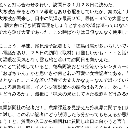
色々と打ち合わせを行い、訪問日を１月２８日に決めた。
大寒波が来るとのＴＶ報道もあり心配をしていたが、案の定１
大寒波が襲来し、日中の気温が最高２℃、最低－３℃で大雪と
た。朝犬舎に行き飼育管理をしょうとするが水道は凍って出な
で水を運び大変であった。この時ばかりは日頃なんなく使用し
にしょう。早速、尾原浩子記者より「徳島は雪が多いらしいで
い電話があり、２８日の訪問（取材）は難しいかも・・・と話
て温暖な天気となり雪も殆ど溶けて訪問日を向かえた。
のことで待機していると、徳島阿波おどり空港からレンタカー
「おばちゃん」かと思いきや何と若い可愛い女性記者である。
材となった。こんな若い記者で大丈夫かなぁ～なんで思ってい
による農業被害、イノシシ害対策への懸念はあるか」、次に「
をどうみるか」、最後に「
猟
犬の果たしてきた役割をどうみる
。。。
農業新聞社の記者だ！。農業課題を見据えた狩猟界に関する目
に対し、この若い記者にどう説明したら分かってもらえるか思
ょう！と、質問の入口から細切れに質問し出口に向かうと言う