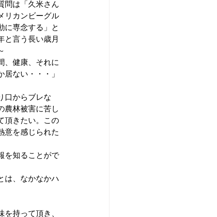
質問は「久米さん
メリカンビーグル
動に専念する」と
年と言う長い歳月
～
間、健康、それに
か居ない・・・」
り口からブレな
の農林被害に苦し
て頂きたい。この
熱意を感じられた
報を知ることがで
とは、なかなかハ
味を持って頂き、